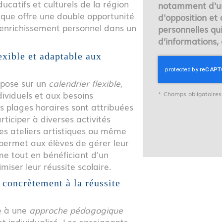
ducatifs et culturels de la région
notamment d'un 
gique offre une double opportunité
d'opposition et
'enrichissement personnel dans un
personnelles qu
d’informations,
exible et adaptable aux
repose sur un
calendrier flexible
,
ividuels et aux besoins
*
Champs obligatoires
es plages horaires sont attribuées
articiper à diverses activités
les ateliers artistiques ou même
té permet aux élèves de gérer leur
e tout en bénéficiant d'un
ser leur réussite scolaire.
 concrètement à la réussite
ce à une
approche pédagogique
et individualisé. Les enseignants