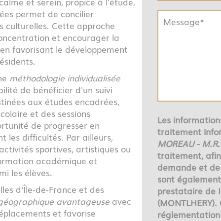
alme et serein, propice à l'étude,
nées permet de concilier
s culturelles. Cette approche
concentration et encourager la
t en favorisant le développement
ésidents.
une
méthodologie individualisée
ilité de bénéficier d'un suivi
stinées aux études encadrées,
colaire et des sessions
Les informations
portunité de progresser en
traitement info
les difficultés. Par ailleurs,
MOREAU - M.R
ctivités sportives, artistiques ou
traitement, afi
 formation académique et
demande et de 
i les élèves.
sont également 
lles d'Île-de-France et des
prestataire de
 géographique avantageuse
avec
(MONTLHERY). 
 déplacements et favorise
réglementation 