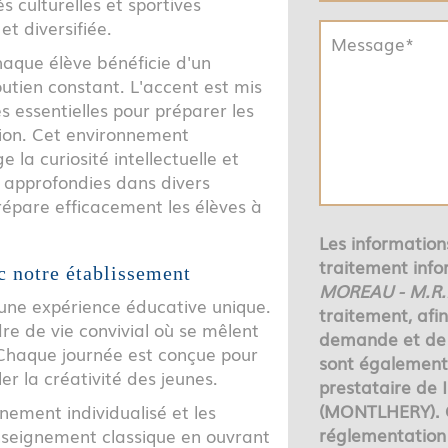
 culturelles et sportives
t diversifiée.
haque élève bénéficie d'un
utien constant. L'accent est mis
essentielles pour préparer les
tion. Cet environnement
a curiosité intellectuelle et
 approfondies dans divers
répare efficacement les élèves à
Les informations
traitement info
c notre établissement
MOREAU - M.R
 une expérience éducative unique.
traitement, afi
re de vie convivial où se mêlent
demande et de 
. Chaque journée est conçue pour
sont également 
er la créativité des jeunes.
prestataire de
(MONTLHERY). 
ement individualisé et les
réglementation 
enseignement classique en ouvrant