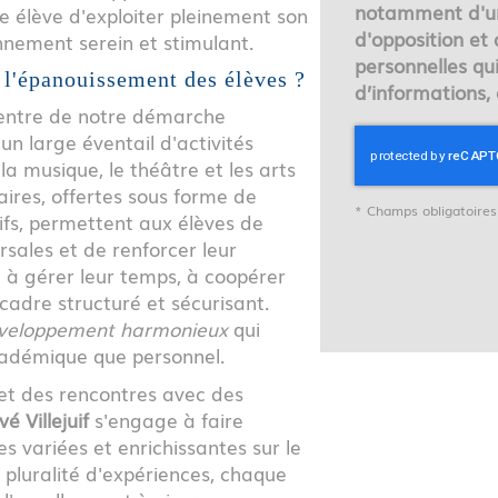
notamment d'un 
 élève d'exploiter pleinement son
d'opposition et
nnement serein et stimulant.
personnelles qu
l'épanouissement des élèves ?
d’informations,
centre de notre démarche
un large éventail d'activités
la musique, le théâtre et les arts
ires, offertes sous forme de
*
Champs obligatoires
ifs, permettent aux élèves de
sales et de renforcer leur
i à gérer leur temps, à coopérer
 cadre structuré et sécurisant.
veloppement harmonieux
qui
académique que personnel.
 et des rencontres avec des
é Villejuif
s'engage à faire
s variées et enrichissantes sur le
 pluralité d'expériences, chaque