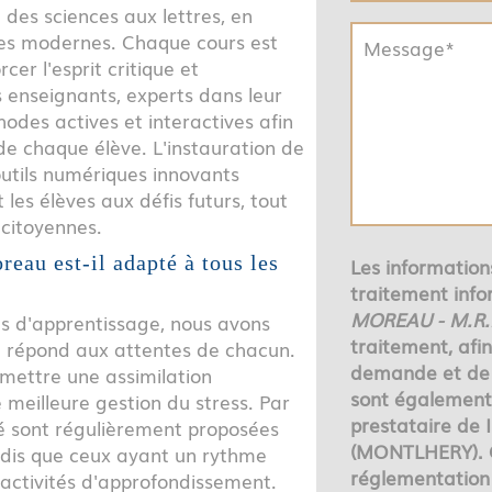
t des sciences aux lettres, en
gies modernes. Chaque cours est
cer l'esprit critique et
s enseignants, experts dans leur
des actives et interactives afin
de chaque élève. L'instauration de
d'outils numériques innovants
es élèves aux défis futurs, tout
 citoyennes.
eau est-il adapté à tous les
Les informations
traitement info
MOREAU - M.R
es d'apprentissage, nous avons
traitement, afi
ui répond aux attentes de chacun.
demande et de 
mettre une assimilation
sont également 
meilleure gestion du stress. Par
prestataire de
lé sont régulièrement proposées
(MONTLHERY). 
tandis que ceux ayant un rythme
réglementation 
'activités d'approfondissement.